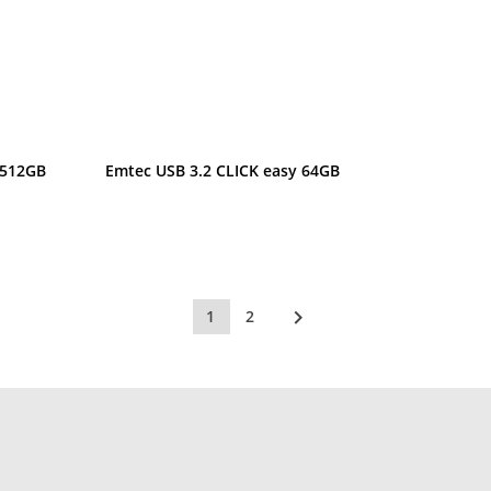
Anteprima
 512GB
Emtec USB 3.2 CLICK easy 64GB

1
2