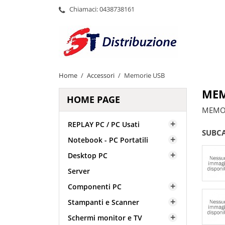
Chiamaci:
0438738161
Home
Accessori
Memorie USB
MEM
HOME PAGE
MEMOR
REPLAY PC / PC Usati

SUBC
Notebook - PC Portatili

Desktop PC

Server
Componenti PC

Stampanti e Scanner

Schermi monitor e TV
