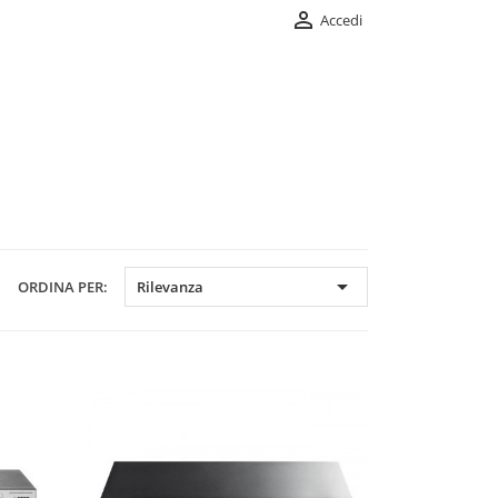

Accedi

ORDINA PER:
Rilevanza