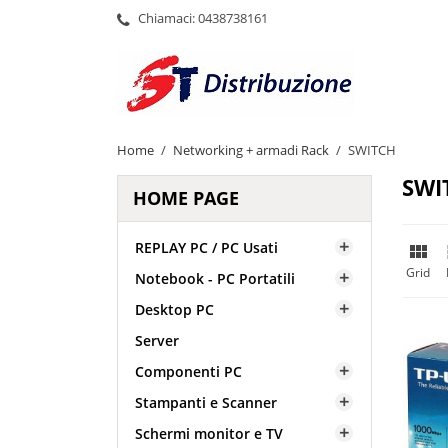
Chiamaci:
0438738161
Home
Networking + armadi Rack
SWITCH
SWI
HOME PAGE
REPLAY PC / PC Usati


Grid
Notebook - PC Portatili

Desktop PC

Server
Componenti PC

Stampanti e Scanner

Schermi monitor e TV
