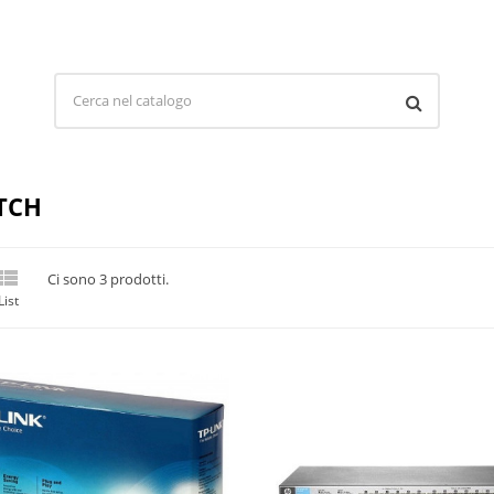
TCH

Ci sono 3 prodotti.
List