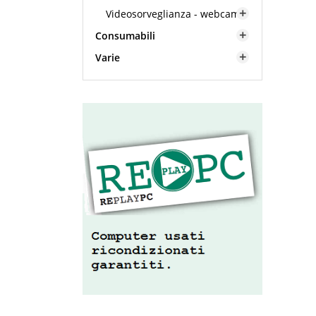
Videosorveglianza - webcam

Consumabili

Varie
